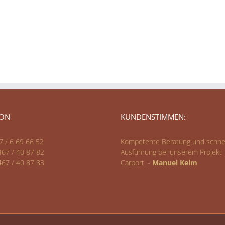
FON
KUNDENSTIMMEN:
7 / 6 69 66 52
Kompetente Beratung und schne
467 / 40 87 82
Ausführung bei unserem Projekt
467 / 40 87 83
Carport. -
Manuel Kelm