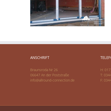
ANSCHRIFT
TELE
Braunsroda Nr 26
H: 017
06647 An der Poststraße
T: 034
info@allround-connection.de
F: 034