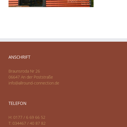
ANSCHRIFT
Braunsroda Nr 26
06647 An der Poststraße
info@allround-connection.de
TELEFON
H: 0177 / 6 69 66 52
T: 034467 / 40 87 82