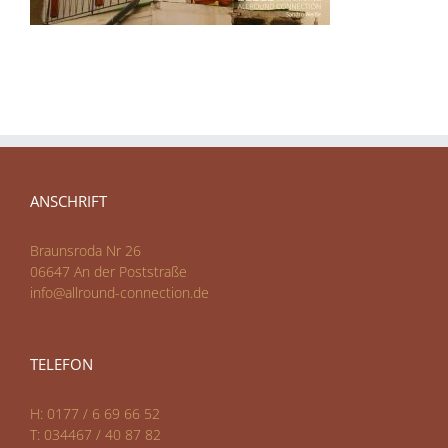
ANSCHRIFT
Braunsroda Nr 26
06647 An der Poststraße
info@allround-connection.de
TELEFON
H: 0177 / 6 69 66 52
T: 034467 / 40 87 82