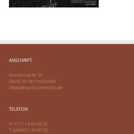
ANSCHRIFT
Braunsroda Nr 26
06647 An der Poststraße
info@allround-connection.de
TELEFON
H: 0177 / 6 69 66 52
T: 034467 / 40 87 82