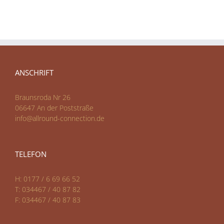
ANSCHRIFT
Braunsroda Nr 26
06647 An der Poststraße
info@allround-connection.de
TELEFON
H: 0177 / 6 69 66 52
T: 034467 / 40 87 82
F: 034467 / 40 87 83